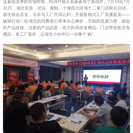
这看似淡季的市场时期，阿诗丹顿又双叒叒有了新动作。7月19至7月
31日，湖北宜昌、武汉、襄阳、十堰四大区域十二家门店联合启动，
首次联合京东，京东与工厂共同让利，开展新模式工厂直播直卖——
破烟行动！给湖北的消费者们带来冰点爽价，空前的优惠力度，超低
的产品价格，过硬的产品品质，给力的高价值赠品。门店带你抢京东
赠品，拿工厂底价，让湖北小伙伴们一次嗨个“购”。