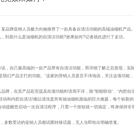
，某品牌促销人员极力向她推荐了一款具备自清洁功能的高端油烟机产品。
么，到底什么是油烟机的自清洁功能?效果如何?记者就此进行了走访。
传说，自己最高端的一款产品带有自清洁功能，而详细了解之后发现，实际
是我们产品主打的功能。”这家的营销人员直言不讳地说，关注这项功能
品牌，在其产品彩页提及此项功能时语焉不详，除“智能联动”、“内腔自
联动和内腔自清洁!难以清洗是所有抽油烟机面临的巨大难题，每个崭新的
自动提醒您启动一次自清洁程序，只需一个按钮就一切搞定，终身保持非常
题，多数受访的促销人员都试图转移话题，无人当即给出明确答复。