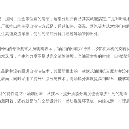
观、滤网、油盒等位置的清洁，这部分用户自己其实就能搞定;二是对叶轮
机厂家推出的主要自清洁方式是：通过加热、高温、蒸汽等方式对烟机内
发生高速旋流摩擦，使油污彻底分解并通过导油管排出外。
电网站的专业测试人员明确表示，“油污的附着力很强，尽管在风机的旋转
的水珠后，产生的力度不足以完全清除油垢，当油渍太多的时候，自动清洗
机品牌并没有跟进自清洁技术，其最新推出的一款欧式油烟机云魔方并没
表面，同时采用了提升油脂分离技术，将油脂分离度提高到95%，能够
涂料的特性是防止油烟附着，从技术上提升油脂分离度也会减少油污的附着
油脂附着，还有就是他们全新设计的一整块蝶翼环吸板，内腔光滑，打理起