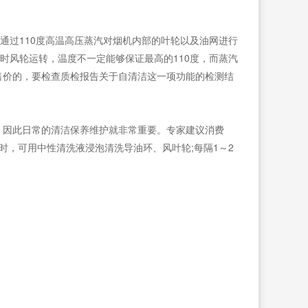
通过110度高温高压蒸汽对烟机内部的叶轮以及油网进行
作时风轮运转，温度不一定能够保证最高的110度，而蒸汽
售价的，要检查质检报告关于自清洁这一项功能的检测结
，因此日常的清洁保养维护就非常重要。专家建议消费
时，可用中性清洗液浸泡清洗导油环、风叶轮;每隔1～2